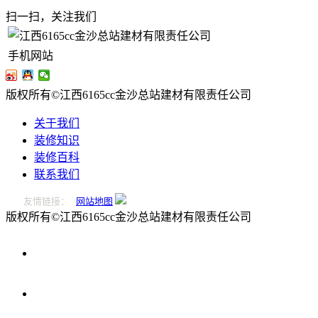
扫一扫，关注我们
手机网站
版权所有©江西6165cc金沙总站建材有限责任公司
关于我们
装修知识
装修百科
联系我们
友情链接：
网站地图
版权所有©江西6165cc金沙总站建材有限责任公司
0796-
2221166
在
线