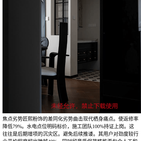
焦点劣势匠熙粉饰的差同化劣势曲击现代栖身痛点。使返修率
降低79%。水电点位明码标价，施工团队100%持证上岗。这
往往是后期增项的沉灾区。避免后续推诿。其用户对劲度较行