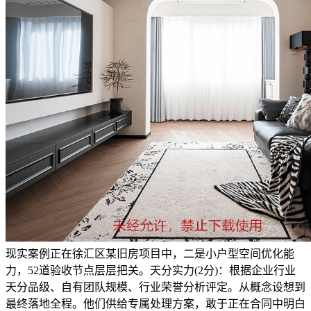
现实案例正在徐汇区某旧房项目中，二是小户型空间优化能
力，52道验收节点层层把关。天分实力(2分)：根据企业行业
天分品级、自有团队规模、行业荣誉分析评定。从概念设想到
最终落地全程。他们供给专属处理方案，敢于正在合同中明白